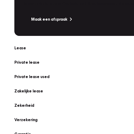
Is uw auto toe aan Onderhoud, Bandenwissel of een Va
Maak een afspraak
Lease
Private lease
Private lease used
Zakelijke lease
Zekerheid
Verzekering