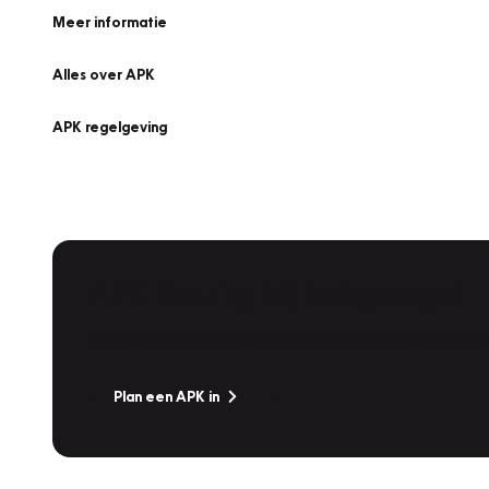
Meer informatie
Alles over APK
APK regelgeving
APK Keuring bij Vakgarage!
Is het weer tijd voor de jaarlijkse APK? Ga snel naar V
Plan een APK in