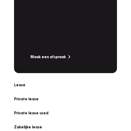
Plan een
Werkplaatsafspraak
Is uw auto toe aan Onderhoud,
Bandenwissel of een Vakantiecheck? Plan
online een afspraak!
Maak een afspraak
Lease
Private lease
Private lease used
Zakelijke lease