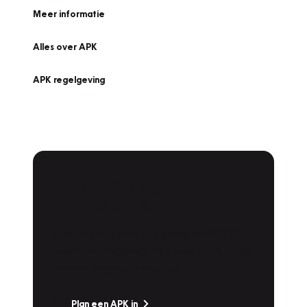
Meer informatie
Alles over APK
APK regelgeving
APK Keuring bij
Vakgarage!
Is het weer tijd voor de jaarlijkse APK? Ga
snel naar Vakgarage bij u in de buurt, en ga
zonder zorgen de weg op!
Plan een APK in