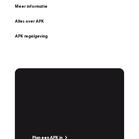
Meer informatie
Alles over APK
APK regelgeving
APK Keuring bij
Vakgarage!
Is het weer tijd voor de jaarlijkse APK? Ga
snel naar Vakgarage bij u in de buurt, en ga
zonder zorgen de weg op!
Plan een APK in