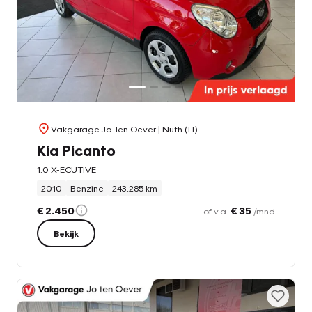
Vakgarage Jo Ten Oever
| Nuth (LI)
Kia Picanto
1.0 X-ECUTIVE
2010
Benzine
243.285 km
€ 2.450
€ 35
of v.a.
/mnd
Bekijk