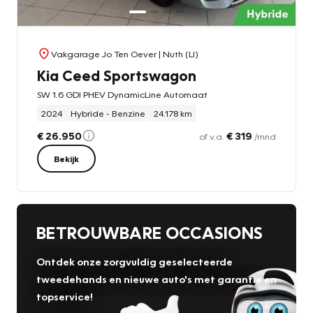
Vakgarage Jo Ten Oever
| Nuth (LI)
Kia Ceed Sportswagon
SW 1.6 GDI PHEV DynamicLine Automaat
2024
Hybride - Benzine
24.178 km
€ 26.950
€ 319
of v.a.
/mnd
Bekijk
BETROUWBARE OCCASIONS
Ontdek onze zorgvuldig geselecteerde
tweedehands en nieuwe auto's met garantie en
topservice!