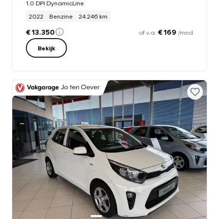
1.0 DPI DynamicLine
2022
Benzine
24.246 km
€ 13.350
€ 169
of v.a.
/mnd
Bekijk