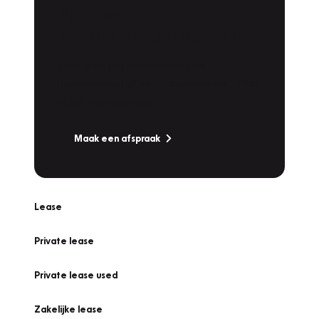
Plan een
Werkplaatsafspraak
Is uw auto toe aan Onderhoud,
Bandenwissel of een Vakantiecheck? Plan
online een afspraak!
Maak een afspraak
Lease
Private lease
Private lease used
Zakelijke lease