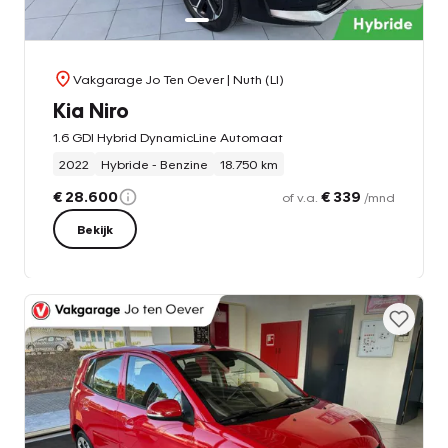
Vakgarage Jo Ten Oever
| Nuth (LI)
Kia Niro
1.6 GDI Hybrid DynamicLine Automaat
2022
Hybride - Benzine
18.750 km
€ 28.600
€ 339
of v.a.
/mnd
Bekijk