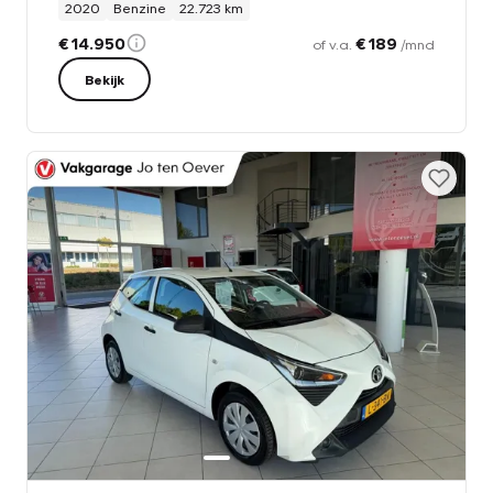
2020
Benzine
22.723 km
€ 14.950
€ 189
of v.a.
/mnd
Bekijk