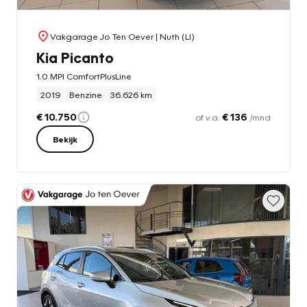
Vakgarage Jo Ten Oever
| Nuth (LI)
Kia Picanto
1.0 MPI ComfortPlusLine
2019
Benzine
36.626 km
€ 10.750
€ 136
of v.a.
/mnd
Bekijk