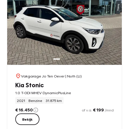
Vakgarage Jo Ten Oever
| Nuth (LI)
Kia Stonic
1.0 T-GDI MHEV DynamicPlusLine
2021
Benzine
31.875 km
€ 16.450
€ 199
of v.a.
/mnd
Bekijk