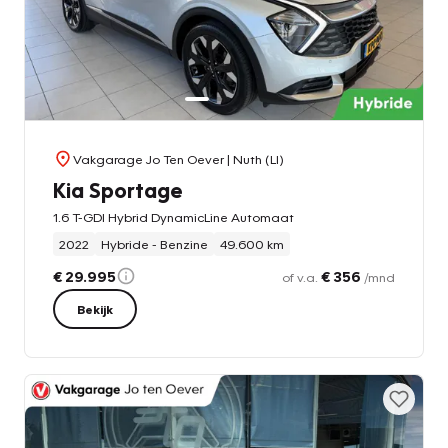
Vakgarage Jo Ten Oever
| Nuth (LI)
Kia Sportage
1.6 T-GDI Hybrid DynamicLine Automaat
2022
Hybride - Benzine
49.600 km
€ 29.995
€ 356
of v.a.
/mnd
Bekijk