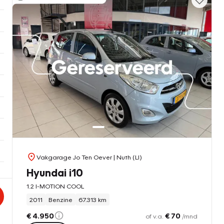
Vakgarage Jo Ten Oever
| Nuth (LI)
Hyundai i10
1.2 I-MOTION COOL
2011
Benzine
67.313 km
€ 4.950
€ 70
of v.a.
/mnd