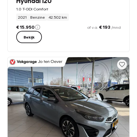
Hyundai i20
1.0 T-GDI Comfort
2021
Benzine
42.502 km
€ 15.950
€ 193
of v.a.
/mnd
Bekijk