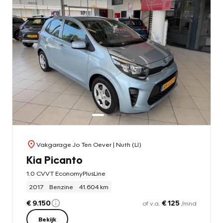
Vakgarage Jo Ten Oever
| Nuth (LI)
Kia Picanto
1.0 CVVT EconomyPlusLine
2017
Benzine
41.604 km
€ 9.150
€ 125
of v.a.
/mnd
Bekijk