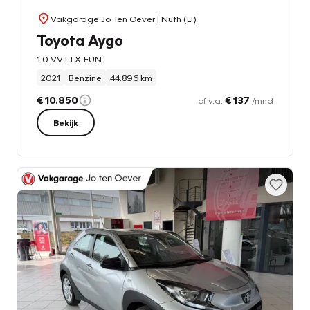
Vakgarage Jo Ten Oever
| Nuth (LI)
Toyota Aygo
1.0 VVT-I X-FUN
2021
Benzine
44.896 km
€ 10.850
€ 137
of v.a.
/mnd
Bekijk