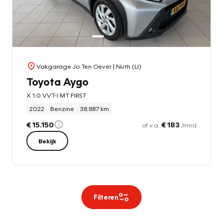
Vakgarage Jo Ten Oever
| Nuth (LI)
Toyota Aygo
X 1.0 VVT-I MT FIRST
2022
Benzine
38.887 km
€ 15.150
€ 183
of v.a.
/mnd
Bekijk
Filteren