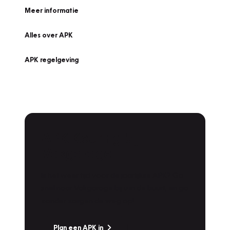
Meer informatie
Alles over APK
APK regelgeving
APK Keuring bij
Vakgarage!
Is het weer tijd voor de jaarlijkse APK? Ga
snel naar Vakgarage bij u in de buurt, en ga
zonder zorgen de weg op!
Plan een APK in