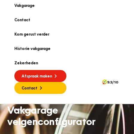
Vakgarage
Contact
Kom gerust verder
Historie vakgarage
Zekerheden
Afspraak maken
9.3/10
Contact
Vakgarage
Homepage
velgenconfigurator