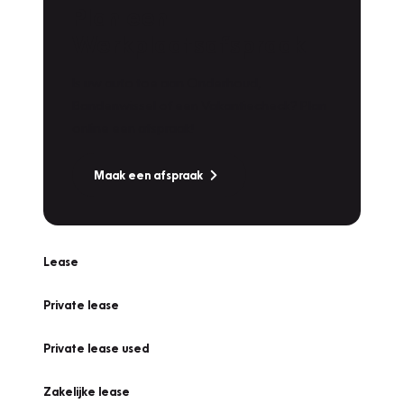
Plan een
Werkplaatsafspraak
Is uw auto toe aan Onderhoud,
Bandenwissel of een Vakantiecheck? Plan
online een afspraak!
Maak een afspraak
Lease
Private lease
Private lease used
Zakelijke lease