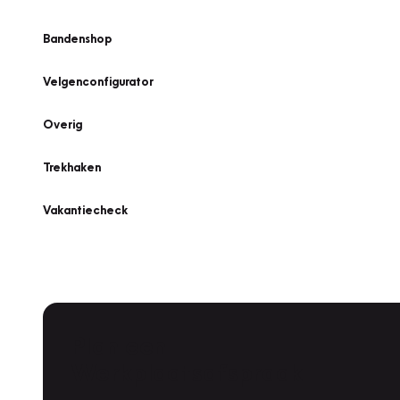
Bandenshop
Velgenconfigurator
Overig
Trekhaken
Vakantiecheck
Plan een
Werkplaatsafspraak