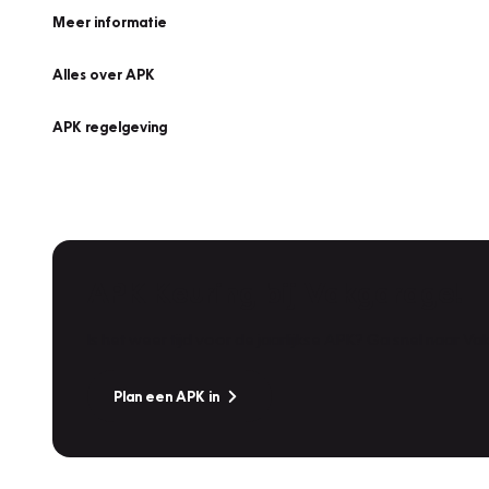
Meer informatie
Alles over APK
APK regelgeving
APK Keuring bij Vakgarage!
Is het weer tijd voor de jaarlijkse APK? Ga snel naar V
Plan een APK in