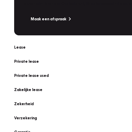
Is uw auto toe aan Onderhoud, Bandenwissel of een Va
Maak een afspraak
Lease
Private lease
Private lease used
Zakelijke lease
Zekerheid
Verzekering