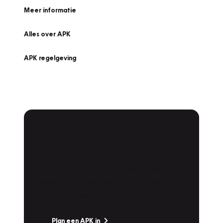
Meer informatie
Alles over APK
APK regelgeving
APK Keuring bij
Vakgarage!
Is het weer tijd voor de jaarlijkse APK? Ga
snel naar Vakgarage bij u in de buurt, en ga
zonder zorgen de weg op!
Plan een APK in