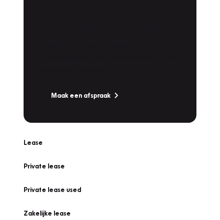
Plan een
Werkplaatsafspraak
Is uw auto toe aan Onderhoud,
Bandenwissel of een Vakantiecheck? Plan
online een afspraak!
Maak een afspraak
Lease
Private lease
Private lease used
Zakelijke lease