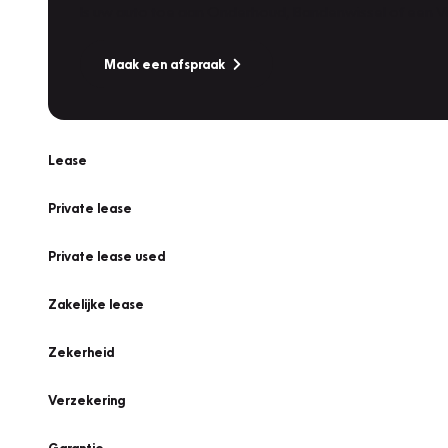
Is uw auto toe aan Onderhoud, Bandenwissel of een Va
Maak een afspraak
Lease
Private lease
Private lease used
Zakelijke lease
Zekerheid
Verzekering