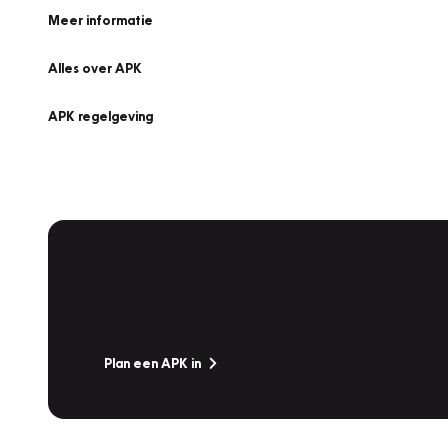
Meer informatie
Alles over APK
APK regelgeving
APK Keuring bij Vakgarage!
Is het weer tijd voor de jaarlijkse APK? Ga snel naar V
Plan een APK in