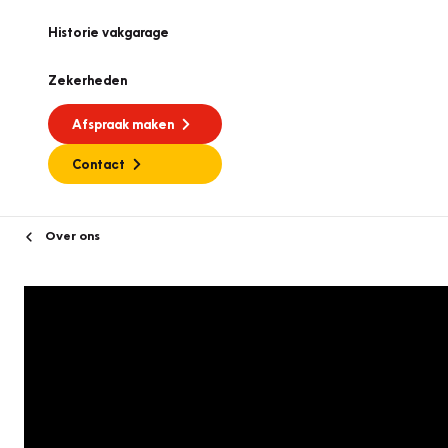
Historie vakgarage
Zekerheden
Afspraak maken
Contact
Over ons