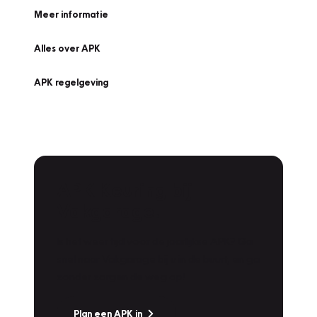
Meer informatie
Alles over APK
APK regelgeving
APK Keuring bij
Vakgarage!
Is het weer tijd voor de jaarlijkse APK? Ga
snel naar Vakgarage bij u in de buurt, en ga
zonder zorgen de weg op!
Plan een APK in