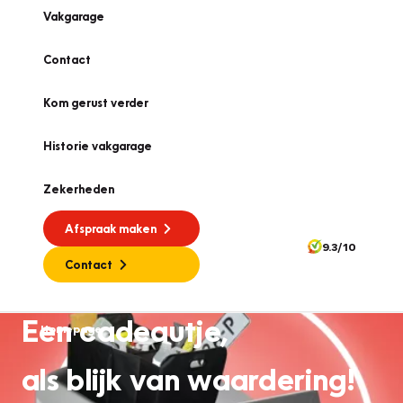
Vakgarage
Contact
Kom gerust verder
Historie vakgarage
Zekerheden
Afspraak maken
9.3/10
Contact
Een cadeautje,
Homepage
als blijk van waardering!