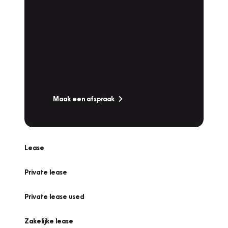
Plan een
Werkplaatsafspraak
Is uw auto toe aan Onderhoud,
Bandenwissel of een Vakantiecheck? Plan
online een afspraak!
Maak een afspraak
Lease
Private lease
Private lease used
Zakelijke lease