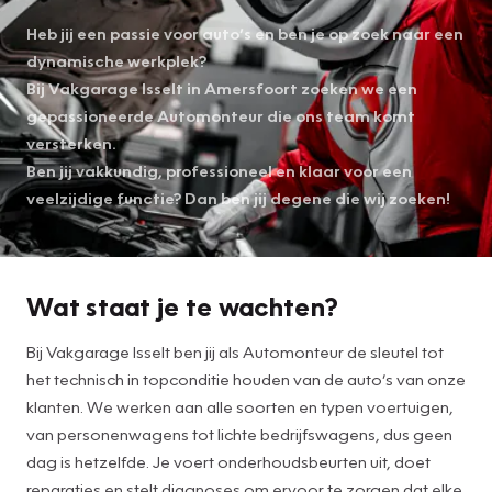
Heb jij een passie voor auto’s en ben je op zoek naar een
dynamische werkplek?
Bij Vakgarage Isselt in Amersfoort zoeken we een
gepassioneerde Automonteur die ons team komt
versterken.
Ben jij vakkundig, professioneel en klaar voor een
veelzijdige functie? Dan ben jij degene die wij zoeken!
Wat staat je te wachten?
Bij Vakgarage Isselt ben jij als Automonteur de sleutel tot
het technisch in topconditie houden van de auto’s van onze
klanten. We werken aan alle soorten en typen voertuigen,
van personenwagens tot lichte bedrijfswagens, dus geen
dag is hetzelfde. Je voert onderhoudsbeurten uit, doet
reparaties en stelt diagnoses om ervoor te zorgen dat elke