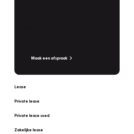
Plan een
Werkplaatsafspraak
Is uw auto toe aan Onderhoud,
Bandenwissel of een Vakantiecheck? Plan
online een afspraak!
Maak een afspraak
Lease
Private lease
Private lease used
Zakelijke lease