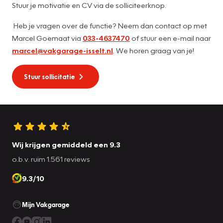
Stuur je motivatie en CV via de solliciteerknop.
Heb je vragen over de functie? Neem dan contact op met
Marcel Goemaat via
033-4637470
of stuur een e-mail naar
marcel@vakgarage-isselt.nl
. We horen graag van je!
Stuur sollicitatie
Wij krijgen gemiddeld een 9.3
o.b.v. ruim 1.561 reviews
9.3/10
Mijn Vakgarage