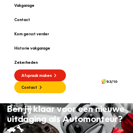
Vakgarage
Contact
Kom gerust verder
Historie vakgarage
Zekerheden
Afspraak maken
9.3/10
Contact
Ben jij klaar voor een nieuwe
Vacatures
uitdaging als Automonteur?
🚗🔧