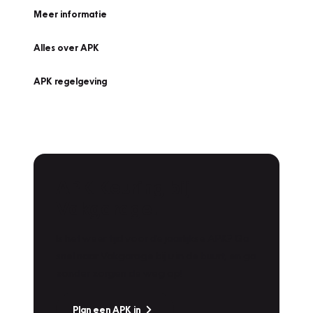
Meer informatie
Alles over APK
APK regelgeving
APK Keuring bij
Vakgarage!
Is het weer tijd voor de jaarlijkse APK? Ga
snel naar Vakgarage bij u in de buurt, en ga
zonder zorgen de weg op!
Plan een APK in